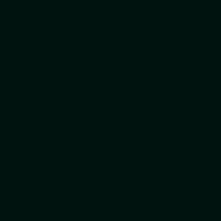
我们的使命与愿景