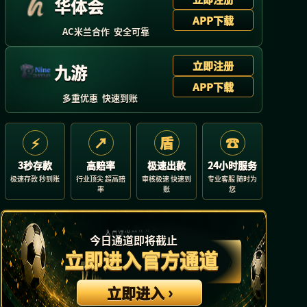
平台核心优势