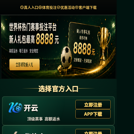
注册/登录
ng28
官方赛事内容平台
多终端畅看全球赛场
在
ng28
，您可以随时查看赛事直播、实时比分与数据内
容，平台支持网页与 APP 使用，让体育服务更加便捷高
效。
网页端入口
下载APP